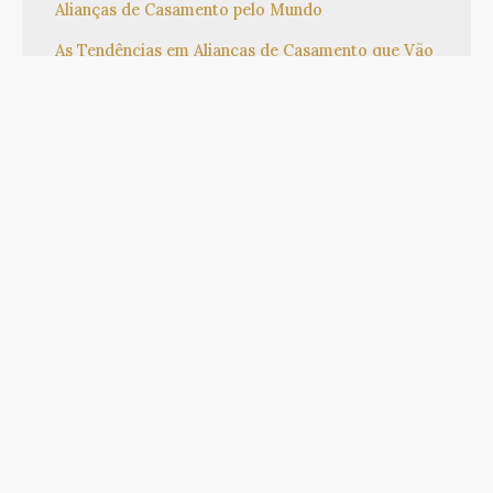
Alianças de Casamento pelo Mundo
As Tendências em Alianças de Casamento que Vão
Encantar Corações
Categorias
Alianças
Casamento
Cuidado com Alianças
Acesse a Loja da
Joias Valle